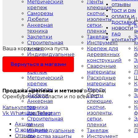
Метрический
Ленты
ОТЗЫВЫ
крепеж
клеющие,
ГОСТ И DIN
Саморезы
скотчи,
ОПЛАТА И
Дюбели
изоленты,
Ш
ДОСТАВКА
Анкерная
сетки,
К
НОВОСТИ
техника
пленки
в
FAQ
Заклепки
Такелаж
З
КОНТАКТЫ
Строительная
Инструмент
к
Ваша корзина пока пуста.
химия
Крепеж для
К
Индивидуальные
деревянных
ф
средства защиты
конструкций
Э
Вернуться в магазин
Мебельный
Сварочные
к
крепеж
материалы
Л
Метрический
Расходные
Ш
крепеж
материалы
К
Саморезы
Хомуты
в
Продажа крепежа и метизов
в Орске,
Дюбели
Ленты
З
Оренбургской области и по всей РФ
Анкерная
клеющие,
к
техника
скотчи,
К
Калькулятор
Заклепки
изоленты,
ф
Vk
Whatsapp
Telegram
Строительная
сетки,
Э
Акции
химия
пленки
к
О компании
Индивидуальные
Такелаж
Л
Отзывы
средства защиты
Инструмент